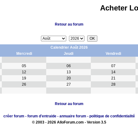
Acheter L
Retour au forum
Calendrier Août 2026
Mercredi
Jeudi
Vendredi
05
06
07
12
13
14
19
20
21
26
27
28
Retour au forum
créer forum
-
forum d'entraide
-
annuaire forum
-
politique de confidentialité
© 2003 - 2026 AlloForum.com - Version 3.5