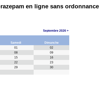
orazepam en ligne sans ordonnance
Septembre 2026 >
Samedi
Dimanche
01
02
08
09
15
16
22
23
29
30