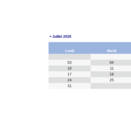
< Juillet 2026
Lundi
Mardi
03
04
10
11
17
18
24
25
31